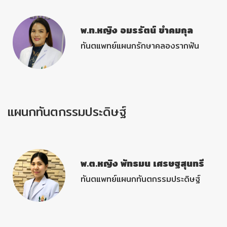
พ.ท.หญิง อมรรัตน์ ขำคมกุล
ทันตแพทย์แผนกรักษาคลองรากฟัน
แผนกทันตกรรมประดิษฐ์
พ.ต.หญิง พัทธมน เศรษฐสุนทรี
ทันตแพทย์แผนกทันตกรรมประดิษฐ์