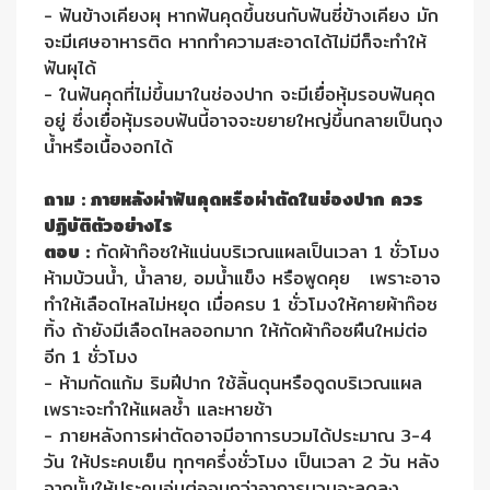
- ฟันข้างเคียงผุ หากฟันคุดขึ้นชนกับฟันซี่ข้างเคียง มัก
จะมีเศษอาหารติด หากทำความสะอาดได้ไม่มีก็จะทำให้
ฟันผุได้
- ในฟันคุดที่ไม่ขึ้นมาในช่องปาก จะมีเยื่อหุ้มรอบฟันคุด
อยู่ ซึ่งเยื่อหุ้มรอบฟันนี้อาจจะขยายใหญ่ขึ้นกลายเป็นถุง
น้ำหรือเนื้องอกได้
ถาม : ภายหลังผ่าฟันคุดหรือผ่าตัดในช่องปาก ควร
ปฏิบัติตัวอย่างไร
ตอบ :
กัดผ้าก๊อซให้แน่นบริเวณแผลเป็นเวลา 1 ชั่วโมง
ห้ามบ้วนน้ำ, น้ำลาย, อมน้ำแข็ง หรือพูดคุย เพราะอาจ
ทำให้เลือดไหลไม่หยุด เมื่อครบ 1 ชั่วโมงให้คายผ้าก๊อซ
ทิ้ง ถ้ายังมีเลือดไหลออกมาก ให้กัดผ้าก๊อซผืนใหม่ต่อ
อีก 1 ชั่วโมง
- ห้ามกัดแก้ม ริมฝีปาก ใช้ลิ้นดุนหรือดูดบริเวณแผล
เพราะจะทำให้แผลช้ำ และหายช้า
- ภายหลังการผ่าตัดอาจมีอาการบวมได้ประมาณ 3-4
วัน ให้ประคบเย็น ทุกๆครึ่งชั่วโมง เป็นเวลา 2 วัน หลัง
จากนั้นให้ประคบอุ่นต่อจนกว่าอาการบวมจะลดลง