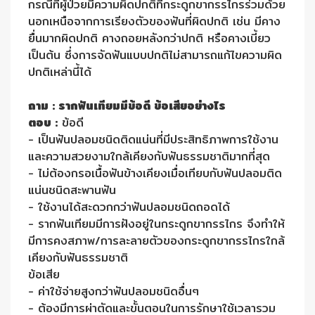
กรณีที่ผู้ป่วยมีความผิดปกติที่กระดูกขากรรไกรร่วมด้วย
นอกเหนือจากการเรียงตัวของฟันที่ผิดปกติ เช่น มีคาง
ยื่นมากผิดปกติ คางถอยหลังกว่าปกติ หรือคางเบี้ยว
เป็นต้น ซึ่งการจัดฟันแบบปกติไม่สามารถแก้ไขความผิด
ปกติเหล่านี้ได้
ถาม : รากฟันเทียมมีข้อดี ข้อเสียอย่างไร
ตอบ :
ข้อดี
- เป็นฟันปลอมชนิดติดแน่นที่มีประสิทธิภาพการใช้งาน
และความสวยงามใกล้เคียงกับฟันธรรมชาติมากที่สุด
- ไม่ต้องกรอเนื้อฟันข้างเคียงเมื่อเทียบกับฟันปลอมติด
แน่นชนิดสะพานฟัน
- ใช้งานได้สะดวกกว่าฟันปลอมชนิดถอดได้
- รากฟันเทียมมีการฝังอยู่ในกระดูกขากรรไกร จึงทำให้
มีการคงสภาพ/การละลายตัวของกระดูกขากรรไกรใกล้
เคียงกับฟันธรรมชาติ
ข้อเสีย
- ค่าใช้จ่ายสูงกว่าฟันปลอมชนิดอื่นๆ
- ต้องมีการผ่าตัดและขั้นตอนในการรักษาใช้เวลารวม