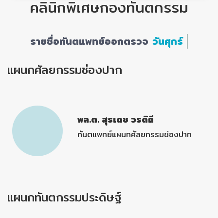
คลินิกพิเศษกองทันตกรรม
รายชื่อทันตแพทย์ออกตรวจ
วันศุกร์
แผนกศัลยกรรมช่องปาก
พล.ต. สุรเดช วรดิถี
ทันตแพทย์แผนกศัลยกรรมช่องปาก
แผนกทันตกรรมประดิษฐ์