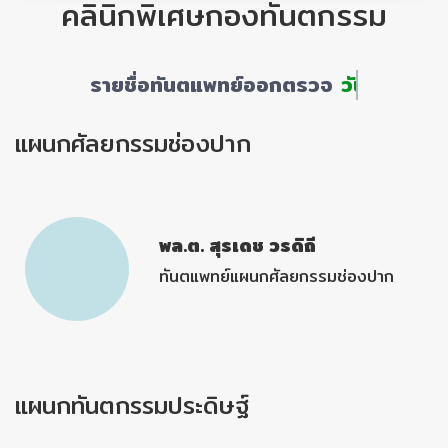
คลินิกพิเศษกองทันตกรรม
รายชื่อทันตแพทย์ออกตรวจ
วันพุธ
แผนกศัลยกรรมช่องปาก
พล.ต. สุรเดช วรดิถี
ทันตแพทย์แผนกศัลยกรรมช่องปาก
แผนกทันตกรรมประดิษฐ์